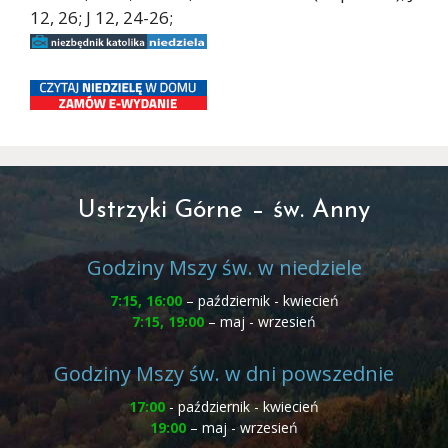
12, 26; J 12, 24-26;
Ustrzyki Górne – św. Anny
Godziny Mszy św. w niedziele
7:15, 16:00
– październik - kwiecień
7:15, 19:00
– maj - wrzesień
Godziny Mszy św. w dni powszednie
17:00
- październik - kwiecień
19:00
– maj - wrzesień