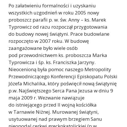
Po załatwieniu formalności i uzyskaniu
wszystkich uzgodnień w roku 2005 nowy
proboszcz parafii p. w. św. Anny – ks. Marek
Typrowicz od razu rozpoczął przygotowania
do budowy nowej świątyni. Prace budowlane
rozpoczęto w 2007 roku. W budowę
zaangażowane było wiele osób
pod przewodnictwem ks. proboszcza Marka
Typrowicza i śp. ks. Franciszka Jarzyny.
Nieocenioną była pomoc naszego Metropolity
Przewodniczącego Konferencji Episkopatu Polski
Józefa Michalika, który poświęcił nową świątynię
p.w. Najświętszego Serca Pana Jezusa w dniu 9
maja 2009 r. Wezwanie nawiązuje
do istniejącego przed II wojną kościółka
w Tarnawie Niżnej. Murowanej świątyni,
usytuowanej nad prawym brzegiem Sanu
nieopodal cerkwi greckokatolickiej (p.w.