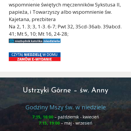
wspomnienie świętych męczenników Sykstusa II,
papieża, i Towarzyszy albo wspomnienie św.
Kajetana, prezbitera
Na 2, 1. 3; 3, 1-3. 6-7; Pwt 32, 35cd-36ab. 39abcd.
41; Mt 5, 10; Mt 16, 24-28;
Ustrzyki Górne – św. Anny
Godziny Mszy św. w niedziele
7:15, 16:00
– październik - kwiecień
7:15, 19:00
– maj - wrzesień