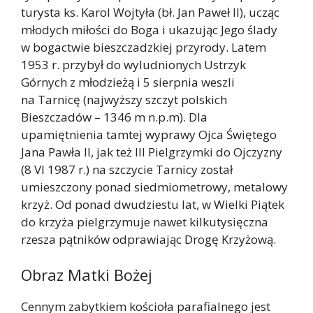
turysta ks. Karol Wojtyła (bł. Jan Paweł II), ucząc
młodych miłości do Boga i ukazując Jego ślady
w bogactwie bieszczadzkiej przyrody. Latem
1953 r. przybył do wyludnionych Ustrzyk
Górnych z młodzieżą i 5 sierpnia weszli
na Tarnicę (najwyższy szczyt polskich
Bieszczadów – 1346 m n.p.m). Dla
upamiętnienia tamtej wyprawy Ojca Świętego
Jana Pawła II, jak też III Pielgrzymki do Ojczyzny
(8 VI 1987 r.) na szczycie Tarnicy został
umieszczony ponad siedmiometrowy, metalowy
krzyż. Od ponad dwudziestu lat, w Wielki Piątek
do krzyża pielgrzymuje nawet kilkutysięczna
rzesza pątników odprawiając Drogę Krzyżową.
Obraz Matki Bożej
Cennym zabytkiem kościoła parafialnego jest