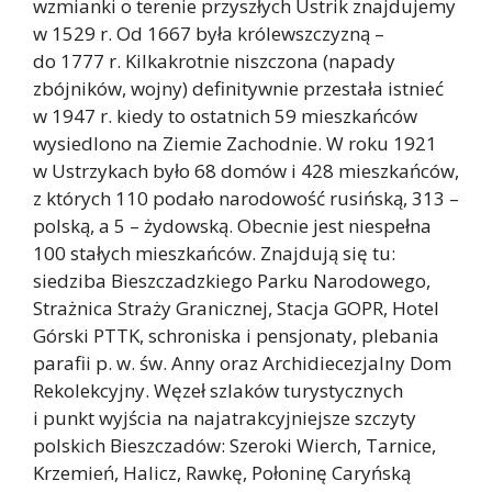
wzmianki o terenie przyszłych Ustrik znajdujemy
w 1529 r. Od 1667 była królewszczyzną –
do 1777 r. Kilkakrotnie niszczona (napady
zbójników, wojny) definitywnie przestała istnieć
w 1947 r. kiedy to ostatnich 59 mieszkańców
wysiedlono na Ziemie Zachodnie. W roku 1921
w Ustrzykach było 68 domów i 428 mieszkańców,
z których 110 podało narodowość rusińską, 313 –
polską, a 5 – żydowską. Obecnie jest niespełna
100 stałych mieszkańców. Znajdują się tu:
siedziba Bieszczadzkiego Parku Narodowego,
Strażnica Straży Granicznej, Stacja GOPR, Hotel
Górski PTTK, schroniska i pensjonaty, plebania
parafii p. w. św. Anny oraz Archidiecezjalny Dom
Rekolekcyjny. Węzeł szlaków turystycznych
i punkt wyjścia na najatrakcyjniejsze szczyty
polskich Bieszczadów: Szeroki Wierch, Tarnice,
Krzemień, Halicz, Rawkę, Połoninę Caryńską