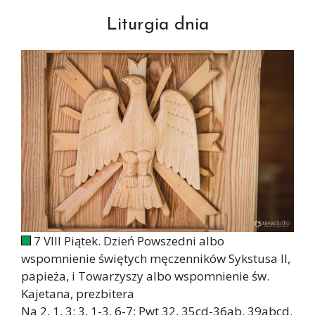
Liturgia dnia
7 VIII Piątek. Dzień Powszedni albo
wspomnienie świętych męczenników Sykstusa II,
papieża, i Towarzyszy albo wspomnienie św.
Kajetana, prezbitera
Na 2, 1. 3; 3, 1-3. 6-7; Pwt 32, 35cd-36ab. 39abcd.