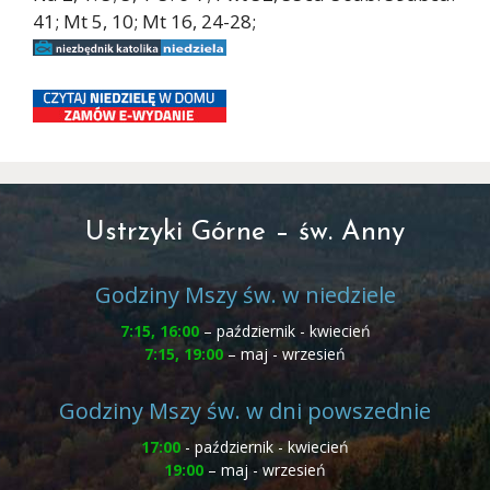
41; Mt 5, 10; Mt 16, 24-28;
Ustrzyki Górne – św. Anny
Godziny Mszy św. w niedziele
7:15, 16:00
– październik - kwiecień
7:15, 19:00
– maj - wrzesień
Godziny Mszy św. w dni powszednie
17:00
- październik - kwiecień
19:00
– maj - wrzesień