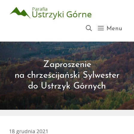
Przejdź
do
treści
Menu
Zaproszenie
na chrześcijański Sylwester
do Ustrzyk Górnych
18 grudnia 2021