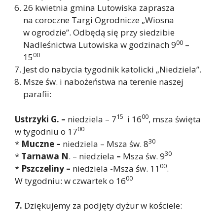
26 kwietnia gmina Lutowiska zaprasza
na coroczne Targi Ogrodnicze „Wiosna
w ogrodzie”. Odbędą się przy siedzibie
00
Nadleśnictwa Lutowiska w godzinach 9
–
00
15
Jest do nabycia tygodnik katolicki „Niedziela”.
Msze św. i nabożeństwa na terenie naszej
parafii:
15
00
Ustrzyki G. –
niedziela – 7
i 16
, msza święta
00
w tygodniu o 17
30
*
Muczne –
niedziela – Msza św. 8
30
*
Tarnawa N
. – niedziela
–
Msza św. 9
00
*
Pszczeliny –
niedziela -Msza św. 11
.
00
W tygodniu: w czwartek o 16
7.
Dziękujemy za podjęty dyżur w kościele: