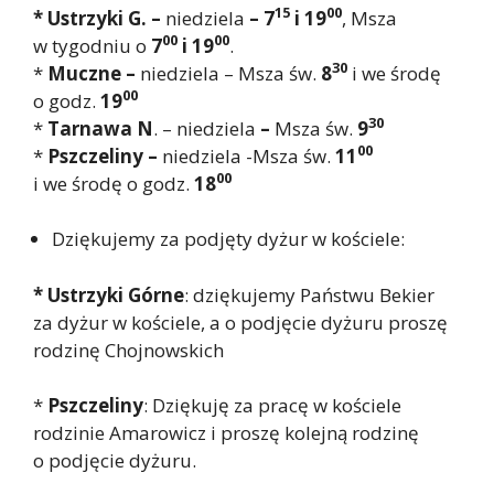
15
00
* Ustrzyki G. –
niedziela
– 7
i 19
, Msza
00
00
w tygodniu o
7
i 19
.
30
*
Muczne –
niedziela – Msza św.
8
i we środę
00
o godz.
19
30
*
Tarnawa N
. – niedziela
–
Msza św.
9
00
*
Pszczeliny –
niedziela -Msza św.
11
00
i we środę o godz.
18
Dziękujemy za podjęty dyżur w kościele:
* Ustrzyki Górne
: dziękujemy Państwu Bekier
za dyżur w kościele, a o podjęcie dyżuru proszę
rodzinę Chojnowskich
*
Pszczeliny
: Dziękuję za pracę w kościele
rodzinie Amarowicz i proszę kolejną rodzinę
o podjęcie dyżuru.