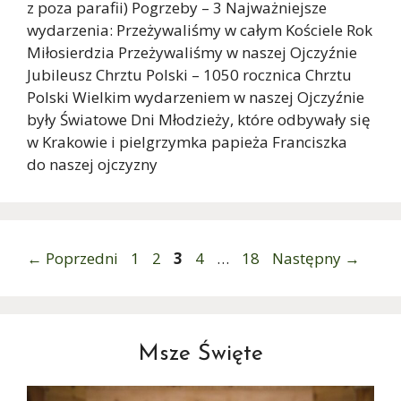
z poza parafii) Pogrzeby – 3 Najważniejsze
wydarzenia: Przeżywaliśmy w całym Kościele Rok
Miłosierdzia Przeżywaliśmy w naszej Ojczyźnie
Jubileusz Chrztu Polski – 1050 rocznica Chrztu
Polski Wielkim wydarzeniem w naszej Ojczyźnie
były Światowe Dni Młodzieży, które odbywały się
w Krakowie i pielgrzymka papieża Franciszka
do naszej ojczyzny
Strona
Strona
Strona
Strona
Strona
←
Poprzedni
1
2
3
4
…
18
Następny
→
Msze Święte