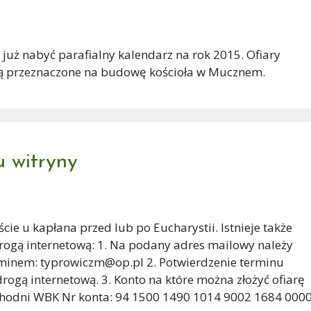
uż nabyć parafialny kalendarz na rok 2015. Ofiary
aną przeznaczone na budowę kościoła w Mucznem.
 witryny
e u kapłana przed lub po Eucharystii. Istnieje także
rogą internetową: 1. Na podany adres mailowy należy
minem: typrowiczm@op.pl 2. Potwierdzenie terminu
rogą internetową. 3. Konto na które można złożyć ofiarę
chodni WBK Nr konta: 94 1500 1490 1014 9002 1684 000