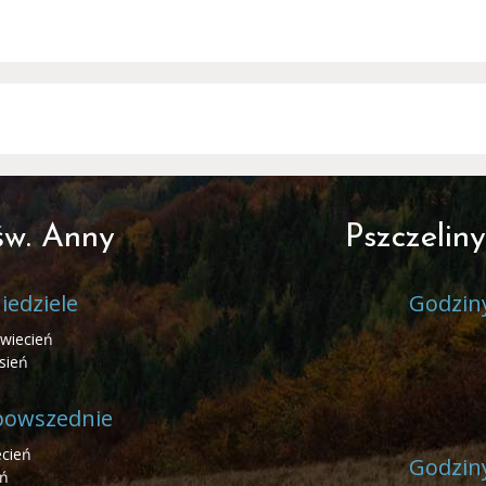
św. Anny
Pszczeliny
iedziele
Godziny
kwiecień
sień
 powszednie
ecień
Godziny
eń