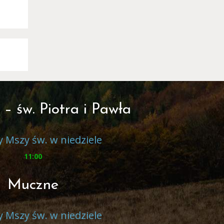
 – św. Piotra i Pawła
 Mszy św. w niedziele
11:00
Muczne
 Mszy św. w niedziele