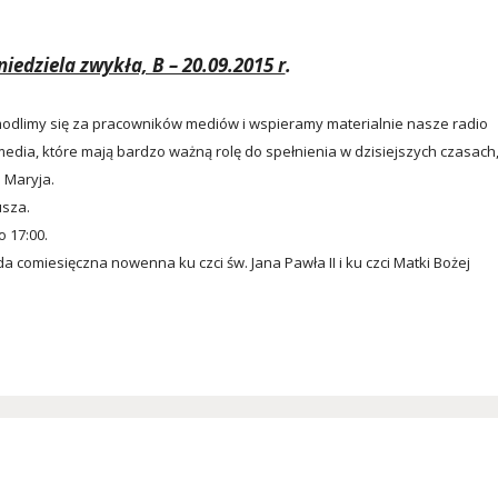
niedziela zwykła, B – 20.09.2015 r
.
odlimy się za pracowników mediów i wspieramy materialnie nasze radio
 media, które mają bardzo ważną rolę do spełnienia w dzisiejszych czasach
 Maryja.
usza.
 17:00.
 comiesięczna nowenna ku czci św. Jana Pawła II i ku czci Matki Bożej