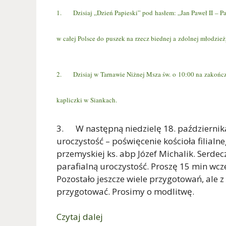
1. Dzisiaj „Dzień Papieski” pod hasłem: „Jan Paweł II – Pat
w całej Polsce do puszek na rzecz biednej a zdolnej młodzież
2. Dzisiaj w Tarnawie Niżnej Msza św. o 10:00 na zakończe
kapliczki w Siankach.
3. W następną niedzielę 18. października 
uroczystość – poświęcenie kościoła filia
przemyskiej ks. abp Józef Michalik. Serdec
parafialną uroczystość. Proszę 15 min wcze
Pozostało jeszcze wiele przygotowań, ale
przygotować. Prosimy o modlitwę.
Czytaj dalej