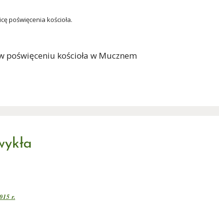
cę poświęcenia kościoła.
i w poświęceniu kościoła w Mucznem
wykła
015 r.